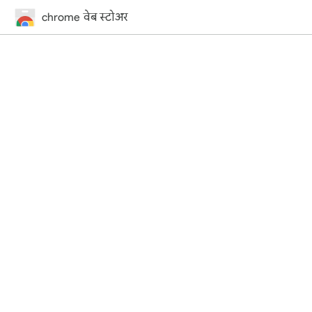
chrome वेब स्टोअर