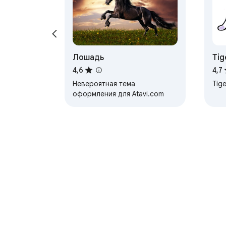
Лошадь
Tig
4,6
4,7
Невероятная тема
Tige
оформления для Atavi.com
O Spletni trgovini C