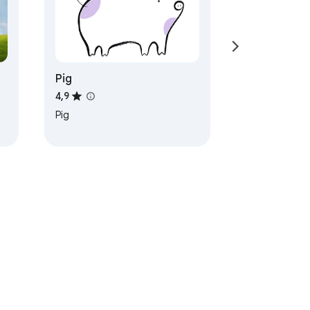
Pig
4,9
Pig
oji storitve
Pomoč