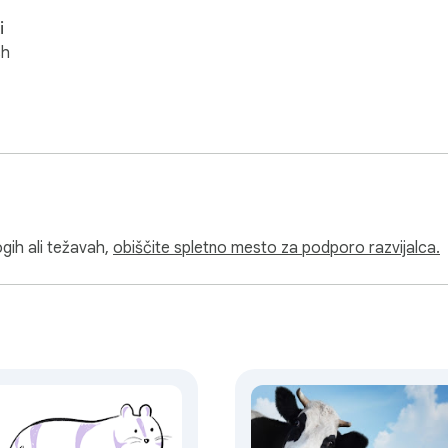
i
sh
gih ali težavah,
obiščite spletno mesto za podporo razvijalca.