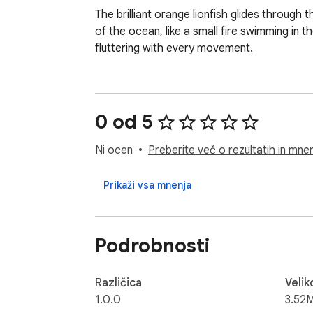
The brilliant orange lionfish glides through 
of the ocean, like a small fire swimming in th
fluttering with every movement.
0 od 5
Ni ocen
Preberite več o rezultatih in mnen
Prikaži vsa mnenja
Podrobnosti
Različica
Velik
1.0.0
3.52