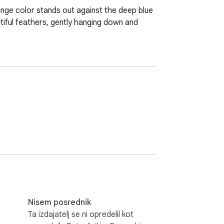
range color stands out against the deep blue 
utiful feathers, gently hanging down and 
Nisem posrednik
Ta izdajatelj se ni opredelil kot