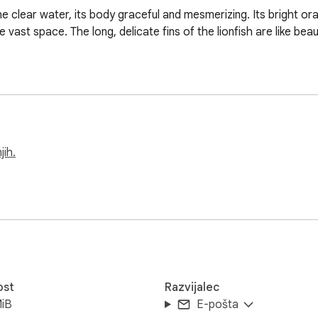
the clear water, its body graceful and mesmerizing. Its bright o
e vast space. The long, delicate fins of the lionfish are like bea
jih.
ost
Razvijalec
MiB
E-pošta