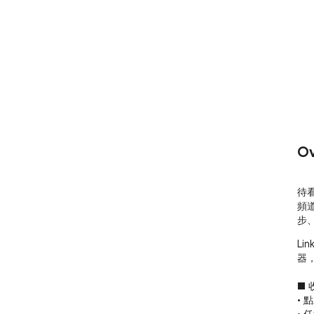
Ov
待
頻
步、
Li
器，
■ 
• 