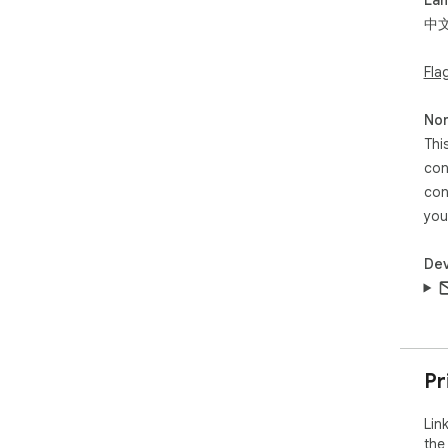
中
開源：
Fla
Non
Thi
con
con
you
Dev
Pr
Lin
the