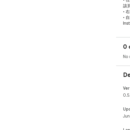
• 
該頁
•
• 
Ins
■ 
•
0 
子層
•
No 
名/
•
• 
De
■ 
• 
Ver
• 
0.5
• 
Up
■ 
Jun
• 
傳
• 
La