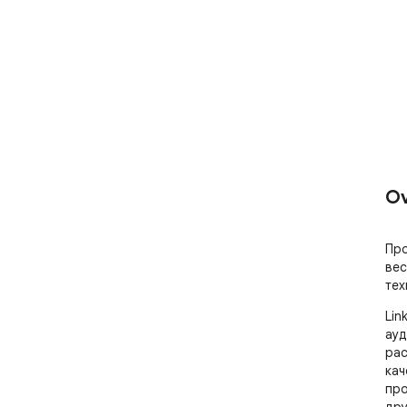
Ov
Про
вес
тех
Lin
ауд
рас
кач
про