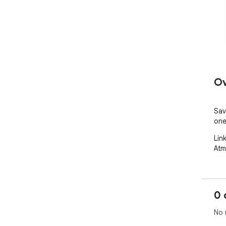
Ov
Sav
one
Lin
Atm
0 
No 