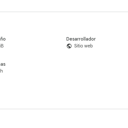
ño
Desarrollador
iB
Sitio web
mas
sh