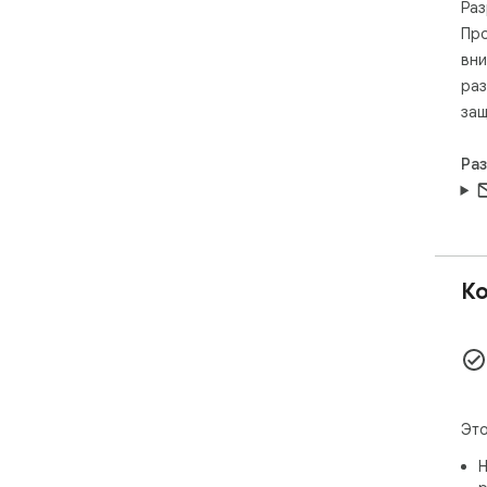
Раз
Про
вни
раз
защ
Ра
Ко
Это
Н