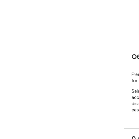
О
Fre
for
Sel
acc
dis
eas
0 