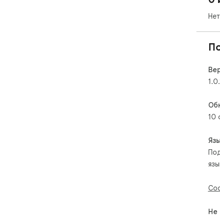
Нет
П
Ве
1.0.
Об
10 
Яз
По
язы
Соо
Не