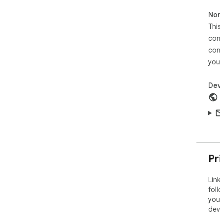
Non
Disc
Thi
- T
Lin
con
con
you
Dev
Pr
Lin
fol
you
dev