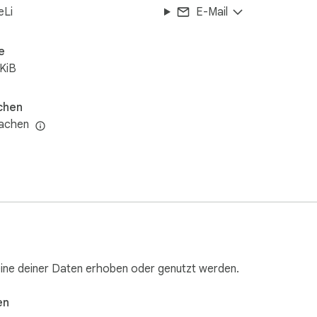
eLi
E-Mail
e
KiB
chen
rachen
eine deiner Daten erhoben oder genutzt werden.
en