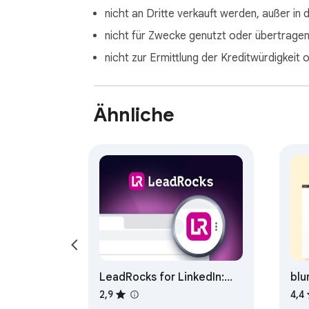
nicht an Dritte verkauft werden, außer in
nicht für Zwecke genutzt oder übertragen 
nicht zur Ermittlung der Kreditwürdigke
Ähnliche
LeadRocks for LinkedIn:
blu
Profiles Scanner
2,9
4,4