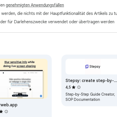
 den
genehmigten Anwendungsfällen
werden, die nichts mit der Hauptfunktionalität des Artikels zu 
it oder für Darlehenszwecke verwendet oder übertragen werden
Stepsy: create step-by-
step guide with
4,5
screenshots
Step-by-Step Guide Creator,
SOP Documentation
rweb.app