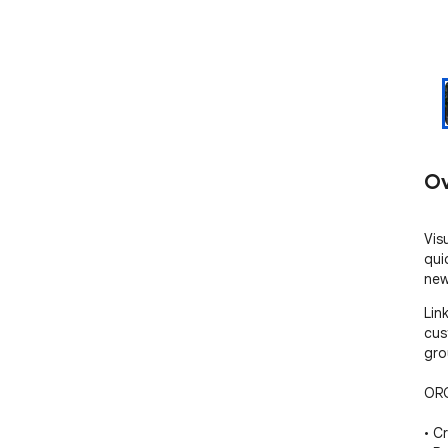
Ov
Vis
qui
new
Lin
cus
gro
ORG
• C