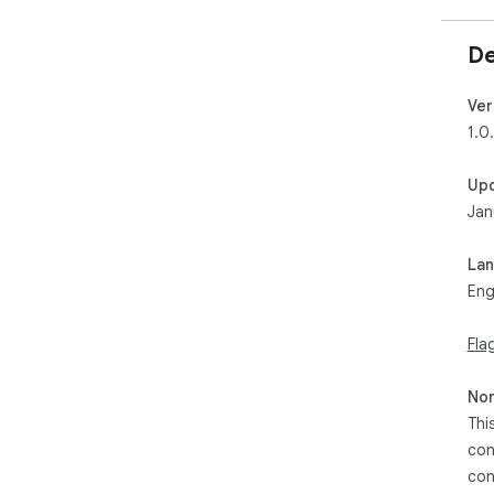
De
Ver
1.0
Up
Jan
La
Eng
Fla
Non
Thi
con
con