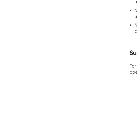
u
N
u
N
c
Su
For
ope