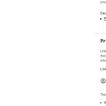
you
Dev
Pr
Lin
the
inf
Lin
Thi
N