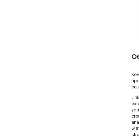
О
Ком
про
ссы
Lin
ext
you
crea
ana
with
stru