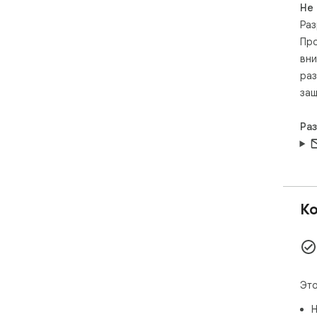
Не
Раз
Про
вни
раз
защ
Ра
Ко
Это
Н