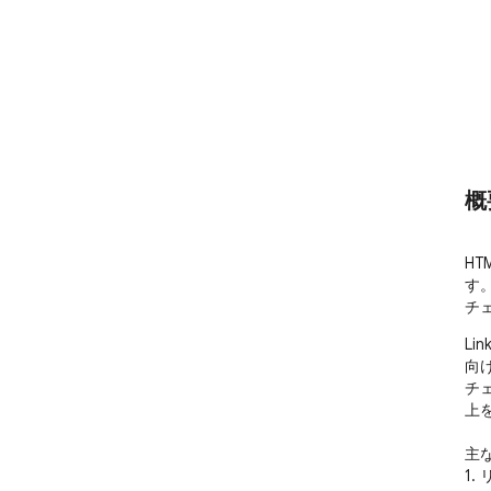
概
H
す。
チ
Li
向け
チ
上
主な
1.