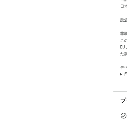
日
懸
非
こ
E
た
デ
プ