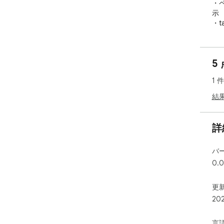
・
示

・t
・
2.
5
・
・
1 
・
結
3.
・
覧表
詳
・t
認

バ
・
0.0
4.
・
更新
・
20
・
言