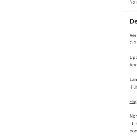
No 
De
Ver
0.2
Up
Apr
La
中
Fla
Non
Thi
con