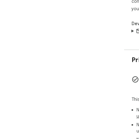
con
you
Dev
Pr
Thi
N
u
N
u