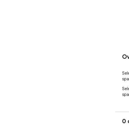
Ov
Sel
spa
Sel
spa
0 