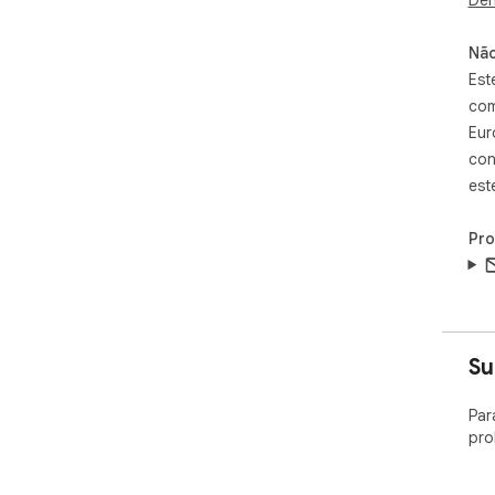
Não
Est
com
Eur
con
est
Pr
Su
Par
pro