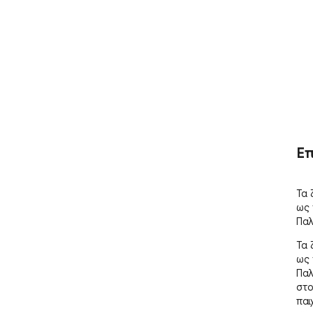
Ε
Τα 
ως 
Παλ
Τα 
ως 
Παλ
στο
παιχ