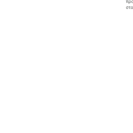
προ
στο