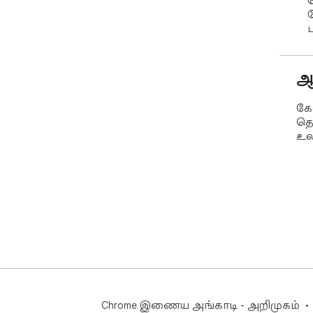
ஆ
கே
தொ
உல
Chrome இணைய அங்காடி - அறிமுகம்