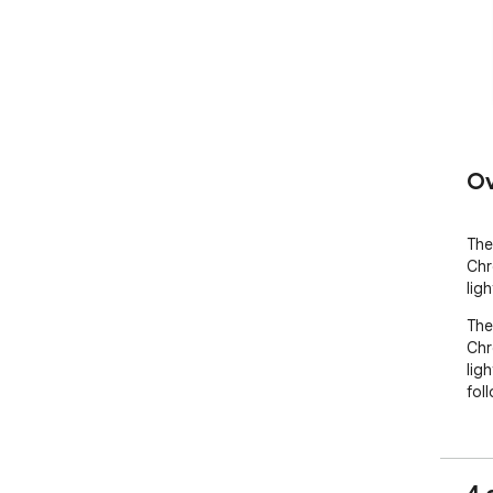
Ov
The
Chr
lig
The
Chr
lig
fol