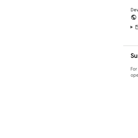
Dev
Su
For
ope