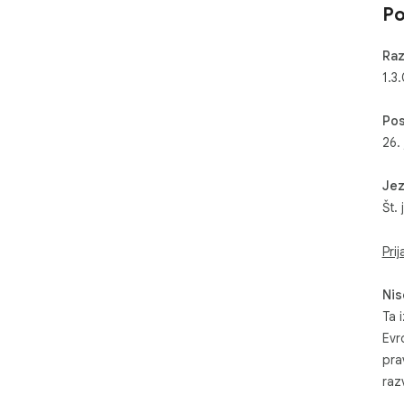
Po
Raz
1.3
Pos
26.
Jez
Št. 
Prij
Nis
Ta i
Evr
pra
razv