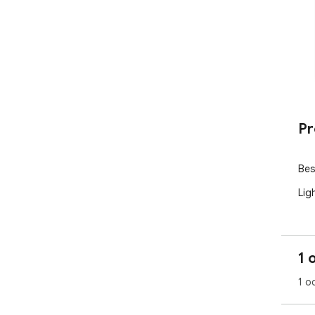
Pr
Bes
Lig
1 
1 o