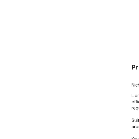
Pr
Nic
Lib
eff
req
Sui
arb