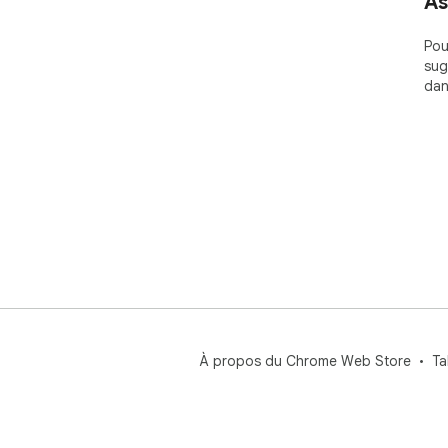
As
Pou
sug
dan
À propos du Chrome Web Store
Ta