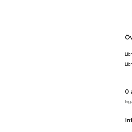
Öv
Lib
Lib
0 
Ing
In