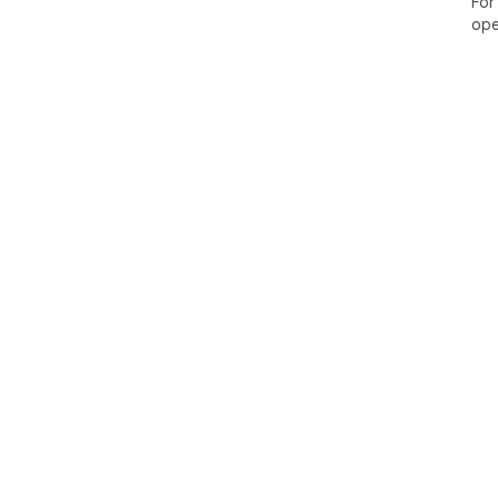
For
ope