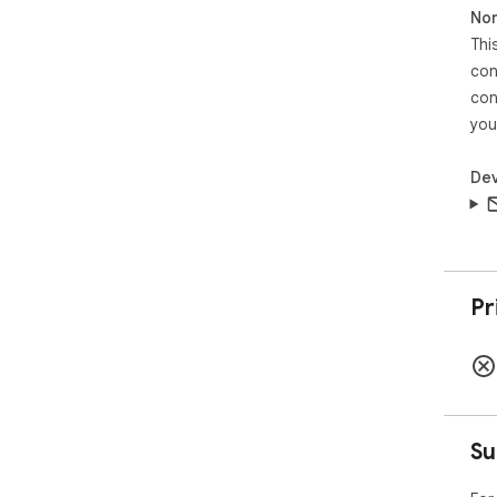
Non
Thi
con
con
you
Dev
Pr
Su