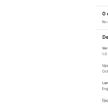
0 
No 
De
Ver
1.0
Up
Oct
La
Eng
Fla