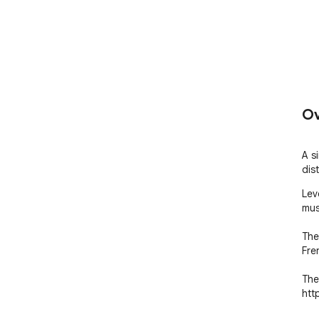
Ov
A s
dis
Lev
mus
The
Fren
The
htt