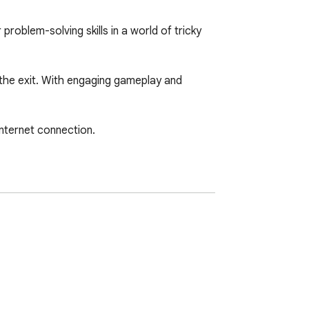
roblem-solving skills in a world of tricky 
 the exit. With engaging gameplay and 
nternet connection.

ebsite. Have fun!