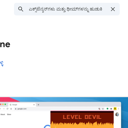
ine
ಳಿ