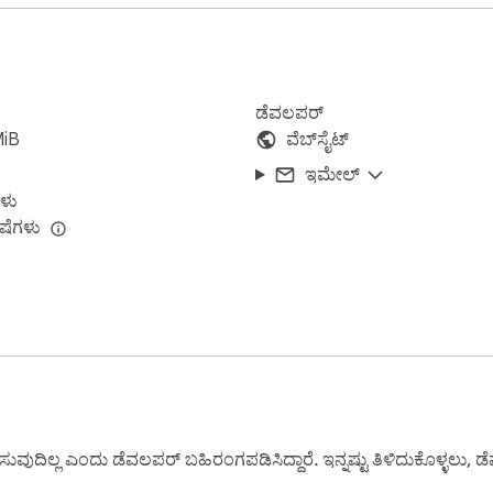
ಡೆವಲಪರ್
MiB
ವೆಬ್‌ಸೈಟ್
ಇಮೇಲ್
ಳು
ಷೆಗಳು
ಸುವುದಿಲ್ಲ ಎಂದು ಡೆವಲಪರ್ ಬಹಿರಂಗಪಡಿಸಿದ್ದಾರೆ. ಇನ್ನಷ್ಟು ತಿಳಿದುಕೊಳ್ಳಲು, 