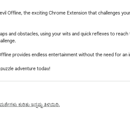
vil Offline, the exciting Chrome Extension that challenges your p
traps and obstacles, using your wits and quick reflexes to reach
allenge.

Offline provides endless entertainment without the need for an i
 puzzle adventure today!

locked Games" button, we have a link for quick access to our w
್ಶೆಗಳು ಕುರಿತು ಇನ್ನಷ್ಟು ತಿಳಿಯಿರಿ.