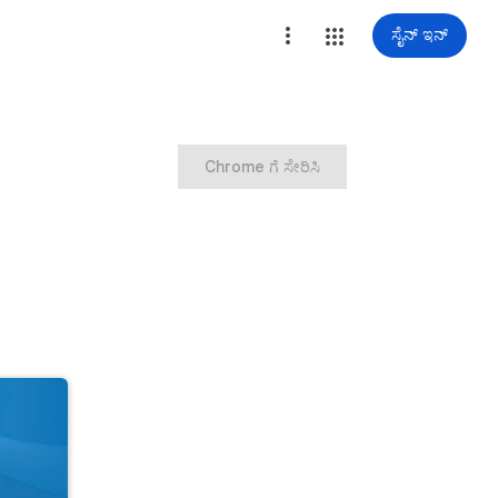
ಸೈನ್ ಇನ್
Chrome ಗೆ ಸೇರಿಸಿ