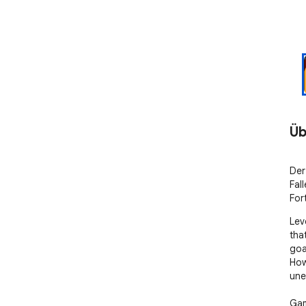
Üb
Der
Fal
For
Lev
tha
goa
How
une
Gam