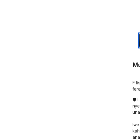
Mu
Fif
far
🛡️ 
nye
una
Iwe
kah
ana