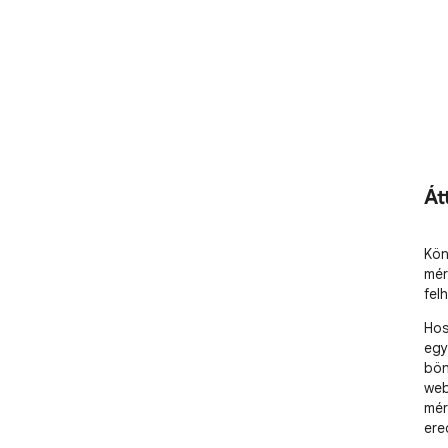
Át
Kön
mér
fel
Hos
egy
bön
web
mér
ere