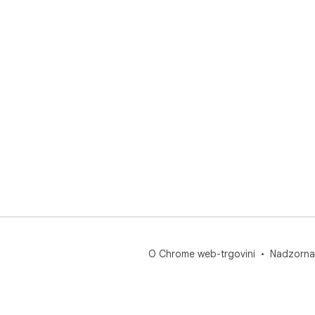
O Chrome web-trgovini
Nadzorna