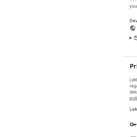
you
Dev
Pr
Lek
reg
det
pol
Lek