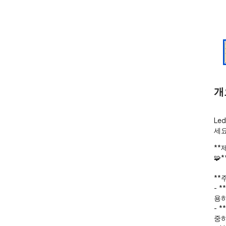
개
Le
세요
**
🧩**
**
- 
용하
- 
중하