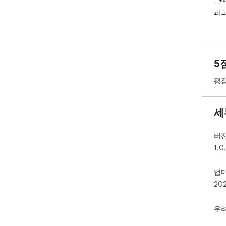
- 
파괴
**
- 
세요.
5
- 
를 만
평점
- 
고 
세
**
- 
혼란
버
- 
1.0
완벽
- 
업
랫폼
20
🚀
있습
우
우리