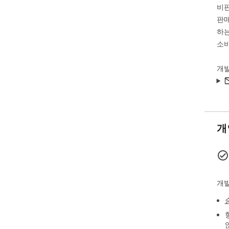
비
공하
료 
판매
하는
소비
개
개
개발