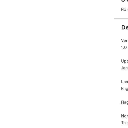
No 
De
Ver
1.0
Up
Jan
La
Eng
Fla
Non
Thi