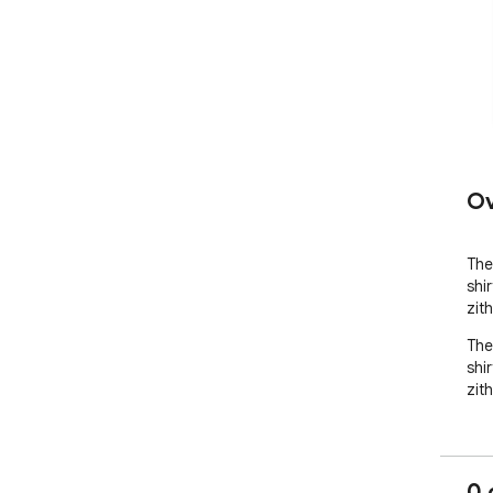
Ov
The 
shir
zit
The 
shir
zit
0 