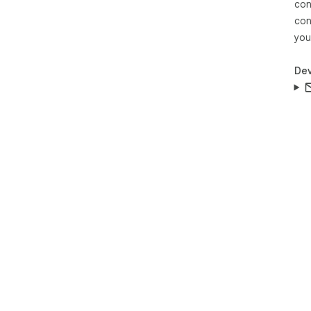
con
con
you
Dev