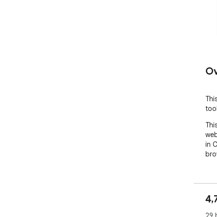
Ov
Thi
too
Thi
web
in 
bro
4,
29 