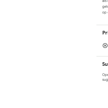
als
gel
op 
Pr
Su
Ope
sug