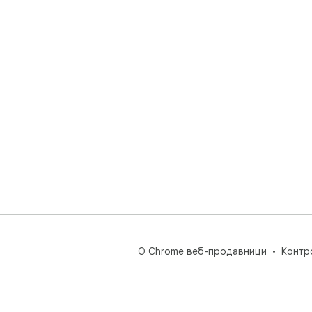
Тех
Ако
фун
пош
Одр
Ова
са 
О Chrome веб-продавници
Контр