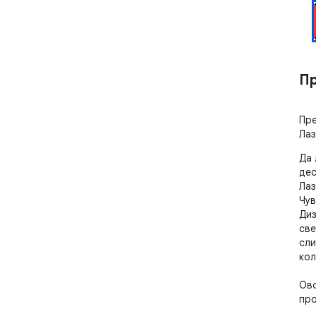
Пр
Пре
Лаз
Да 
дес
Лаз
Чув
Диз
све
сли
кол
Ово
про
нач