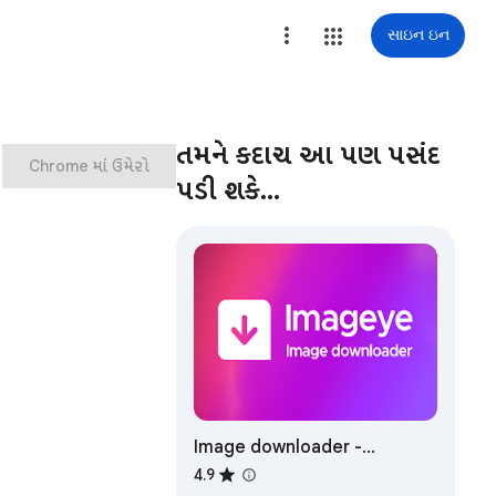
સાઇન ઇન
તમને કદાચ આ પણ પસંદ
Chrome માં ઉમેરો
પડી શકે…
Image downloader -
Imageye
4.9