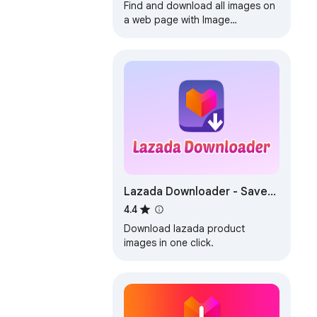
Find and download all images on
a web page with Image
downloader.
Lazada Downloader - Save
Lazada images with one
4.4
click
Download lazada product
images in one click.