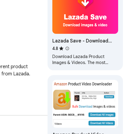
Lazada Save - Download
Product Images & Video
4.8
Download Lazada Product
Images & Videos. The most
erent product 
popular tool for Lazada!
a from Lazada.

nd click the download 