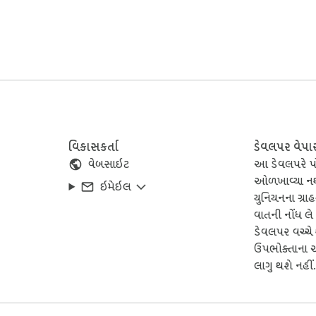
orks entirely within your browser without collecting your person
s to your computer.

વિકાસકર્તા
ડેવલપર વેપા
વેબસાઇટ
આ ડેવલપરે પો
ઓળખાવ્યા નથ
ઇમેઇલ
યુનિયનના ગ્રા
વાતની નોંધ લ
ડેવલપર વચ્ચે
ઉપભોક્તાના 
ges or videos.

લાગુ થશે નહીં
⚡
