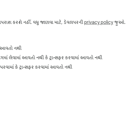
on. It is an independent tool developed to help users.

ut! We are always looking to improve.
કે વપરાશ કરશે નહીં. વધુ જાણવા માટે, ડેવલપરની
privacy policy
જુઓ.
માં આવતો નથી
માં લેવામાં આવતો નથી કે ટ્રાન્સફર કરવામાં આવતો નથી
પરવામાં કે ટ્રાન્સફર કરવામાં આવતો નથી
e વેબ સ્ટોર વિશે
ડેવલપર ડૅશબોર્ડ
પ્રાઇવસી પૉલિસી
સેવાની શરતો