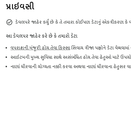
પ્રાઇવસી
Disclaimer: This extension is not an official Lazada applicati
If you have any questions or feedback, feel free to reach o
ડેવલપરે જાહેર કર્યું છે કે તે તમારા કોઈપણ ડેટાનું એકત્રીકરણ 
આ ડેવલપર જાહેર કરે છે કે તમારો ડેટા
વપરાશની મંજૂરી હોય તેવા કિસ્સા
સિવાય ત્રીજા પક્ષોને ડેટા વેચવા
આઇટમની મુખ્ય સુવિધા સાથે અસંબંધિત હોય તેવા હેતુઓ માટે ઉપયોગ
નાણાં ધીરવાની યોગ્યતા નક્કી કરવા અથવા નાણાં ધીરવાના હેતુસર વા
Chrom