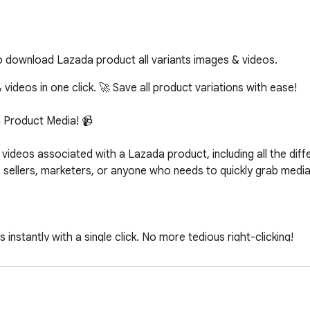
o download Lazada product all variants images & videos.
deos in one click. 🚀 Save all product variations with ease!

Product Media! 📹

d videos associated with a Lazada product, including all the diff
ine sellers, marketers, or anyone who needs to quickly grab medi
nstantly with a single click. No more tedious right-clicking!

oduct variations (colors, sizes, etc.) at once.

roduct videos as well.

a sites.

at requires no technical skills. Just navigate to a product page a