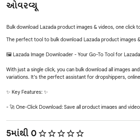
ઓવરવ્યૂ
Bulk download Lazada product images & videos, one click t
The perfect tool to bulk download Lazada product images & vi
🖼️ Lazada Image Downloader - Your Go-To Tool for Lazada 
With just a single click, you can bulk download all images an
variations. It's the perfect assistant for dropshippers, onl
✨ Key Features: ✨

- 🚀 One-Click Download: Save all product images and videos i
- 📦 Bulk Downloading: Effortlessly download media for all pr
- 📹 Video Support: Not just images! Download high-quality p
- 🌐 Multi-Country Support: Works seamlessly across all Lazad
5માંથી 0
- 🖱️ Simple & Easy to Use: A clean and intuitive interface th