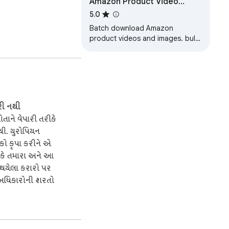
Amazon Product Video
Downloader - Images bulk
5.0
al data.

download
Batch download Amazon
product videos and images. bulk
downloader
રી નથી
તાને વેપારી તરીકે
ી. યુરોપિયન
હકો કૃપા કરીને એ
ે કે તમારા અને આ
 થયેલા કરારો પર
અધિકારોની શરતો
.