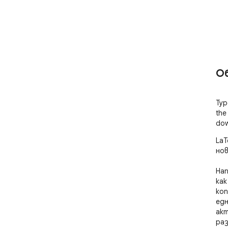
О
Typ
the
dow
LaT
нов
Нап
как
коп
едн
акт
раз