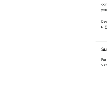
con
you
Dev
Su
For
dev