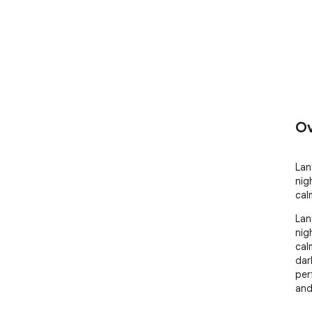
Ov
Lan
nigh
cal
Lan
nigh
cal
dar
per
and