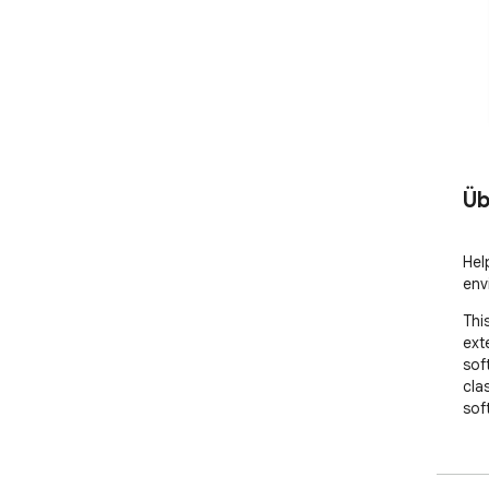
Üb
Hel
env
Thi
ext
sof
cla
sof