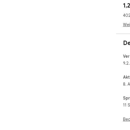
1,
402
Wei
De
Ver
9.2
Akt
8. 
Spr
11 
Bed