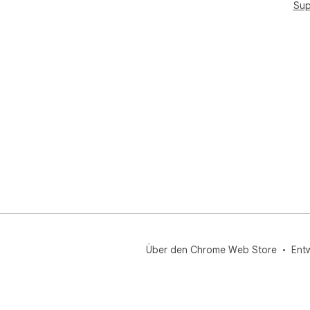
Sup
Über den Chrome Web Store
Ent