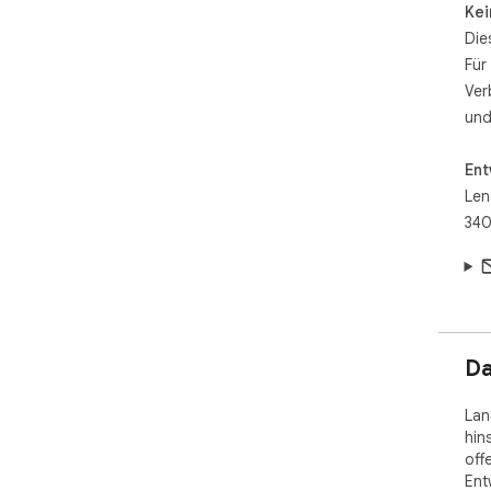
Kei
Die
Für
Ver
und
Ent
Len
340
Da
Lan
hin
off
Ent