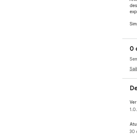
des
exp
Sim
pla
the
you
0 
🌟 
Sem
1. S
Sai
Aut
subt
De
Eas
cli
Ver
Fre
[00
2. 
Atu
30 
Enc