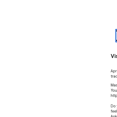
Vi
Apr
tra
Mas
You
htt
Do 
fee
Ank