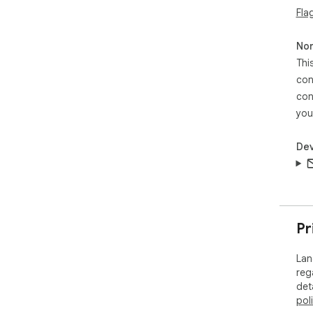
Fla
Non
Thi
con
con
you
Dev
Pr
Lan
reg
det
pol