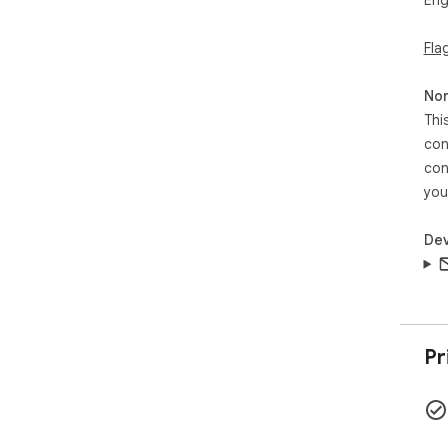
Eng
Fla
Non
Thi
con
con
you
Dev
Pr