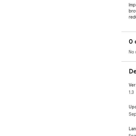
Imp
bro
red
and
Feat
0 
Dim
No 
lowe
Con
Rem
De
shar
Wor
and
Ver
Hel
1.3
ove
Up
Sep
La