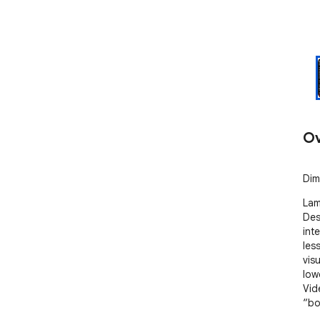
Ov
Dim
Lam
Des
int
les
vis
low
Vid
“bo