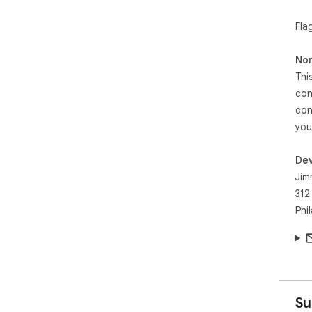
Fla
Non
Thi
con
con
you
Dev
Jim
312
Phi
Su