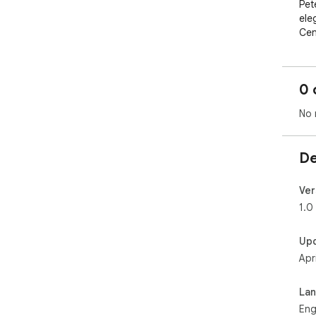
Pet
ele
Cen
Russ
ent
fun
0 
the
jou
No 
De
Ver
1.0
Up
Apr
La
Eng