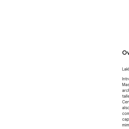
Ov
Lak
Int
Mas
arc
tal
Cen
als
com
cap
mim