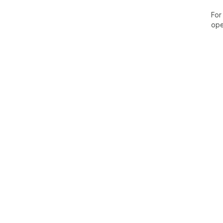
For
ope