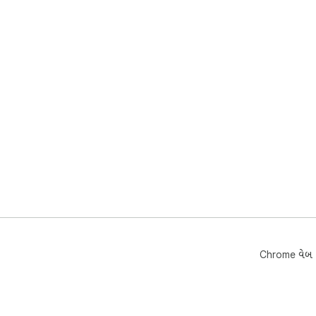
Chrome વેબ સ