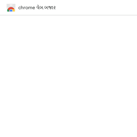
chrome વેબ બજાર