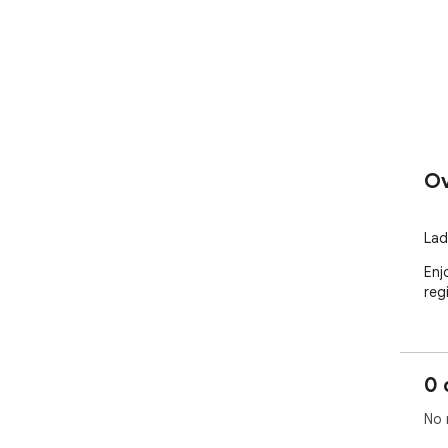
Ov
Lad
Enjo
reg
0 
No 