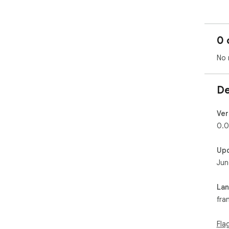
0 
No 
De
Ver
0.0
Up
Jun
La
fra
Fla