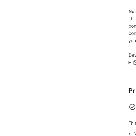
Non
Thi
con
con
you
Dev
Pr
Thi
N