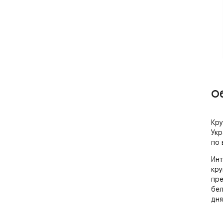
О
Кру
Укр
по 
Инт
кру
пре
бел
дня