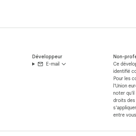
ssphrase-protected file, restore anywhere

· {clipboard}

nstall Klyp and never lose a copy again.

istory, clipboard tool, paste manager, snippet manager, private
Développeur
Non-prof
E-mail
Ce dévelo
identifié 
Pour les 
l'Union eu
noter qu'il
droits de
s'applique
entre vous