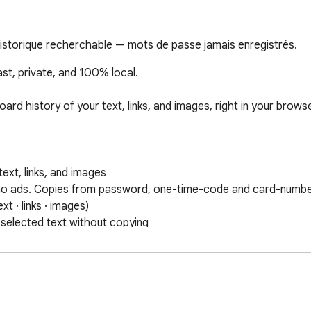
historique recherchable — mots de passe jamais enregistrés.
t, private, and 100% local.

ard history of your text, links, and images, right in your brows
ext, links, and images

y, no ads. Copies from password, one-time-code and card-number
t · links · images)

 selected text without copying

drain, never silently drops a copy

onds

no, Português
