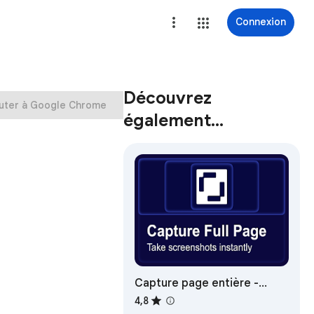
Connexion
Découvrez
uter à Google Chrome
également…
Capture page entière -
Éditeur de captures d'écran
4,8