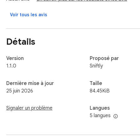
🔐 Encrypted backup — export your whole history to one pa
✍️ Snippets & templates — reusable text with {date} · {time} 
Voir tous les avis
♾️ Higher / unlimited limits

🧪 Advanced search — regex, by source domain, by date

Détails
Free forever for the essentials. No spam, no upsell popups. I
Keywords: clipboard manager, clipboard history, copy paste h
Version
Proposé par
clipboard.
1.1.0
Sniftly
Dernière mise à jour
Taille
25 juin 2026
84.45KiB
Signaler un problème
Langues
5 langues