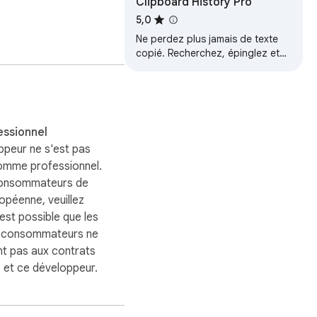
Clipboard History Pro
5,0
Ne perdez plus jamais de texte
copié. Recherchez, épinglez et
collez depuis votre historique
complet du presse-papiers.
 clipboard, local 
essionnel
ppeur ne s'est pas
comme professionnel.
consommateurs de
ropéenne, veuillez
 est possible que les
s consommateurs ne
nt pas aux contrats
 et ce développeur.