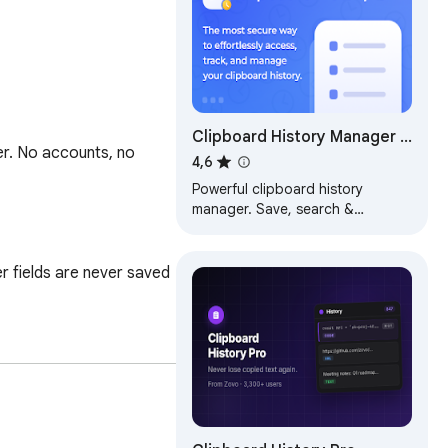
Clipboard History Manager -
er. No accounts, no 
Secure, Fast, and Open
4,6
Source
Powerful clipboard history
manager. Save, search &
organize everything you copy.
Tags, shortcuts & unlimited
storage.
 fields are never saved
