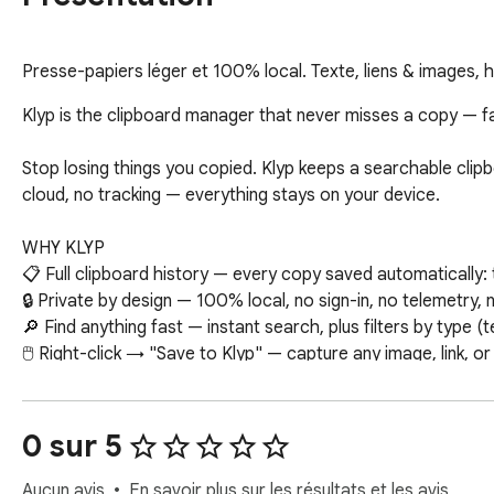
Presse-papiers léger et 100% local. Texte, liens & images, 
Klyp is the clipboard manager that never misses a copy — fas
Stop losing things you copied. Klyp keeps a searchable clipbo
cloud, no tracking — everything stays on your device.

WHY KLYP

📋 Full clipboard history — every copy saved automatically: t
🔒 Private by design — 100% local, no sign-in, no telemetr
🔎 Find anything fast — instant search, plus filters by type (tex
🖱️ Right-click → "Save to Klyp" — capture any image, link, or
🪶 Lightweight & reliable — built for Manifest V3, no battery 
⌨️ Keyboard-friendly — open, search, and paste back in sec
🌍 6 languages — English, Deutsch, Español, Français, Italia
0 sur 5
KLYP PRO (one-time unlock)

Aucun avis
En savoir plus sur les résultats et les avis