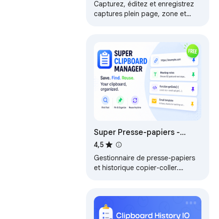
Capturez, éditez et enregistrez
captures plein page, zone et
visibles dans Chrome. 100%
local, sans inscription.
Super Presse-papiers -
Copier Coller
4,5
Gestionnaire de presse-papiers
et historique copier-coller.
Enregistrez, recherchez,
épinglez, étiquetez, exportez.
Gratuit, privé.