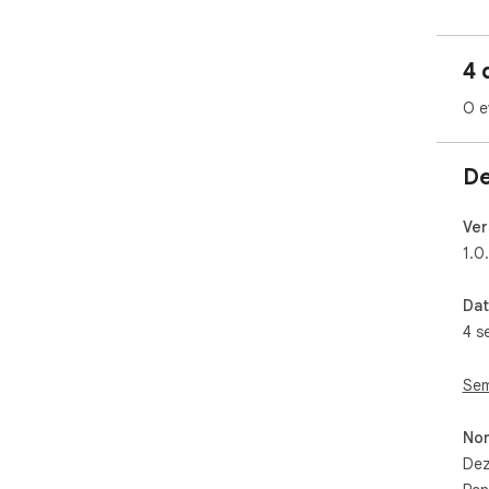
4 
O e
De
Ver
1.0
Dat
4 s
Sem
Non
Dez