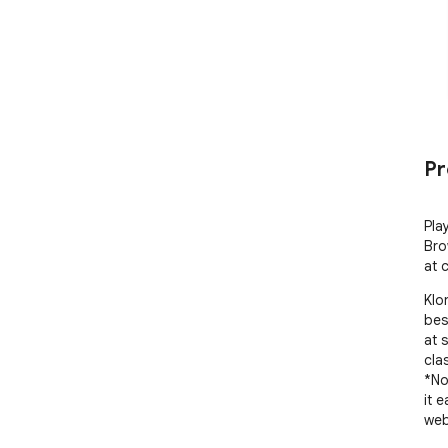
Pr
Pla
Bro
at 
Klo
bes
at 
cla
*No
it 
web