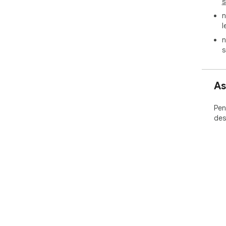
s
n
l
n
s
As
Pen
des