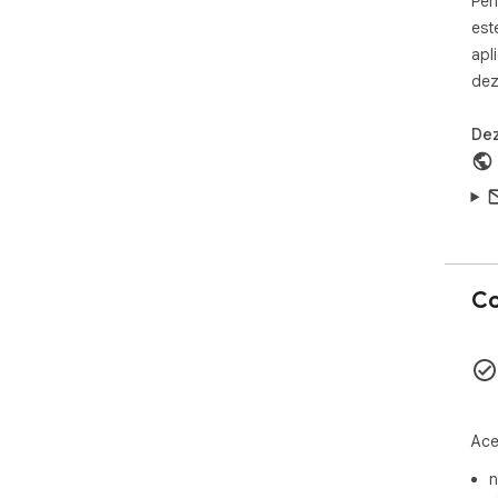
Pen
est
apl
dez
Dez
Co
Ace
n