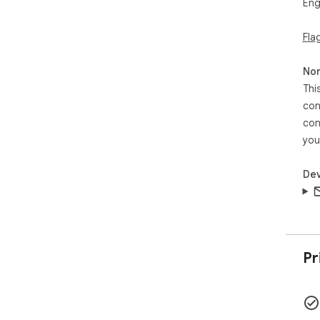
Eng
Fla
Non
Thi
con
con
you
Dev
Pr