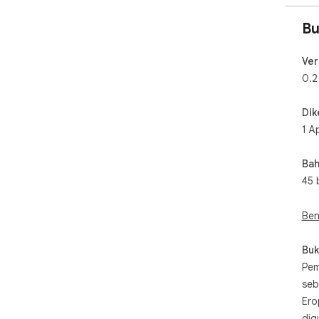
Bu
Ver
0.2
Dik
1 A
Bah
45 
Ben
Buk
Pem
seb
Ero
dig