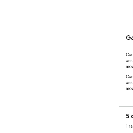
Ga
Cus
ass
mo
Cus
ass
mo
5 
1 ra