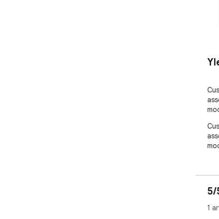
Yl
Cus
ass
mo
Cus
ass
mo
5/
1 a