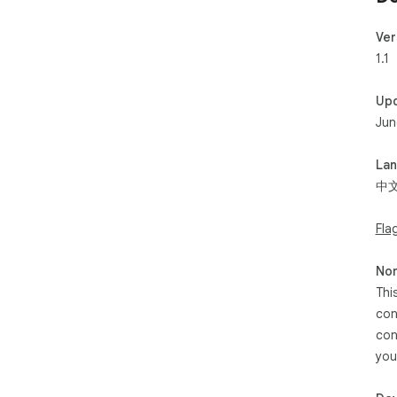
Ver
1.1
Up
Jun
La
中
Fla
Non
Thi
con
con
you